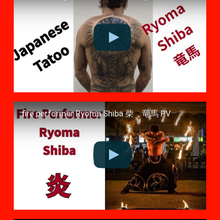
fire performer Ryoma Shiba 柴 竜馬 PV